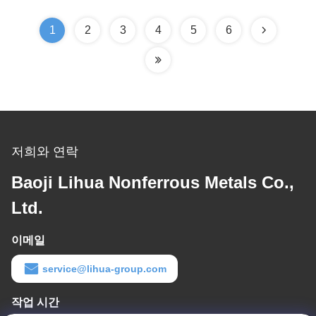
1
2
3
4
5
6
저희와 연락
Baoji Lihua Nonferrous Metals Co.,
Ltd.
이메일
service@lihua-group.com
작업 시간