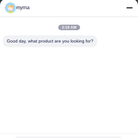
8:30-18:00
myrna
우리 주소
2:16 AM
회사 주소
3번, 가오야 산업단지, 바오타이 도로, 가오신 개발구역, 바오지 시,
Good day, what product are you looking for?
중국 산시성
공장 주소
넘버. 3, 가오야 공단, 바오타이 도로, 가옥신 개발 지대, 바오지 시,
산시성, 중국
전화
86-13325372991
중국 좋은 품질 티타늄 플랜지 공급자. 저작권 -2026 Baoji Lihua
Nonferrous Metals Co., Ltd. . 무단 복제 금지.