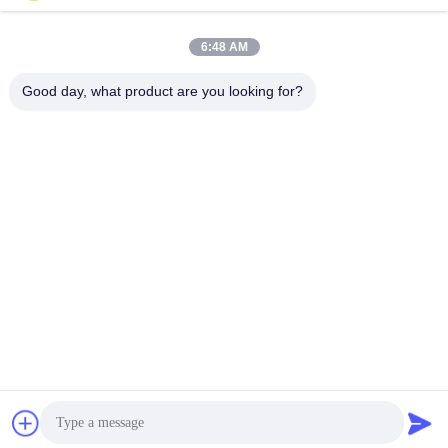
우리 주소
6:48 AM
회사 주소
3번, 가오야 산업단지, 바오타이 도로, 가오신 개발구역, 바오지 시,
Good day, what product are you looking for?
중국 산시성
공장 주소
넘버. 3, 가오야 공단, 바오타이 도로, 가옥신 개발 지대, 바오지 시,
산시성, 중국
전화
86-13325372991
중국 좋은 품질 티타늄 플랜지 공급자. 저작권 -2026 Baoji Lihua
Nonferrous Metals Co., Ltd. . 무단 복제 금지.
개인정보 보호 정책
|
사이트맵