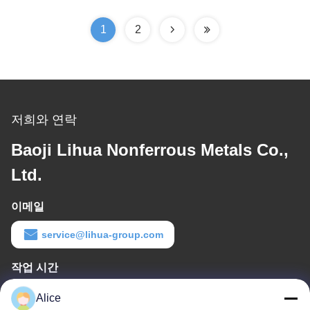
1
2
저희와 연락
Baoji Lihua Nonferrous Metals Co.,
Ltd.
이메일
service@lihua-group.com
작업 시간
8:30-18:00
Alice