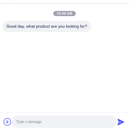
우리 주소
10:49 AM
회사 주소
3번, 가오야 산업단지, 바오타이 도로, 가오신 개발구역, 바오지 시,
Good day, what product are you looking for?
중국 산시성
공장 주소
넘버. 3, 가오야 공단, 바오타이 도로, 가옥신 개발 지대, 바오지 시,
산시성, 중국
전화
86-13325372991
중국 좋은 품질 티타늄 플랜지 공급자. 저작권 -2026 Baoji Lihua
Nonferrous Metals Co., Ltd. . 무단 복제 금지.
개인정보 보호 정책
|
사이트맵