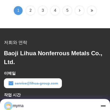
1
2
3
4
5
저희와 연락
Baoji Lihua Nonferrous Metals Co.,
Ltd.
이메일
service@lihua-group.com
작업 시간
8:30-18:00
myrna