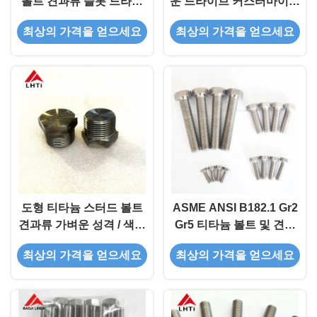
볼트 견과류 슬롯 드라이
운 드라이브 커스터마이징
브 유형
가능한 헥스 헤드 컬러
최상의 가격을 얻으세요
최상의 가격을 얻으세요
CNC / 위조 등
도형 티타늄 스터드 볼트
ASME ANSI B182.1 Gr2
견과류 가벼운 성격 / 색상
Gr5 티타늄 볼트 및 견과
CNC 고정장치 용도
류 헥스 헤드 1/4'-20 TPI
최상의 가격을 얻으세요
최상의 가격을 얻으세요
0.13mm
1''