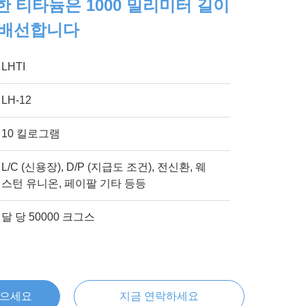
수한 티타늄은 1000 밀리미터 길이
 배선합니다
LHTI
LH-12
10 킬로그램
L/C (신용장), D/P (지급도 조건), 전신환, 웨
스턴 유니온, 페이팔 기타 등등
달 당 50000 크그스
얻으세요
지금 연락하세요