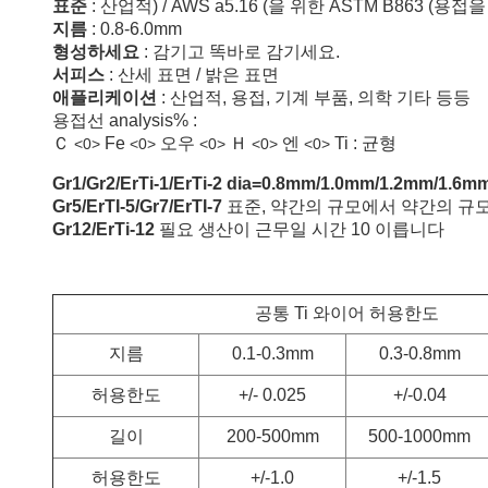
표준
: 산업적) / AWS a5.16 (을 위한 ASTM B863 (용접
지름
: 0.8-6.0mm
형성하세요
: 감기고 똑바로 감기세요.
서피스
: 산세 표면 / 밝은 표면
애플리케이션
: 산업적, 용접, 기계 부품, 의학 기타 등등
용접선 analysis% :
Ｃ
Fe
오우
Ｈ
엔
Ti : 균형
<0>
<0>
<0>
<0>
<0>
Gr1/Gr2/ErTi-1/ErTi-2 dia=0.8mm/1.0mm/1.2mm/1.
Gr5/ErTI-5/Gr7/ErTI-7
표준, 약간의 규모에서 약간의 규모는 
Gr12/ErTi-12
필요 생산이 근무일 시간 10 이릅니다
공통 Ti 와이어 허용한도
지름
0.1-0.3mm
0.3-0.8mm
허용한도
+/- 0.025
+/-0.04
길이
200-500mm
500-1000mm
허용한도
+/-1.0
+/-1.5