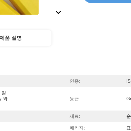
제품 설명
인증:
I
2 일
늄 와
등급:
Gr
재료:
순
패키지:
표