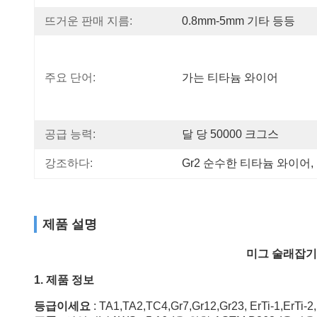
뜨거운 판매 지름:
0.8mm-5mm 기타 등등
주요 단어:
가는 티타늄 와이어
공급 능력:
달 당 50000 크그스
강조하다:
Gr2 순수한 티타늄 와이어
, 
제품 설명
미그 술래잡기 A
1. 제품 정보
등급이세요
: TA1,TA2,TC4,Gr7,Gr12,Gr23, ErTi-1,ErTi-