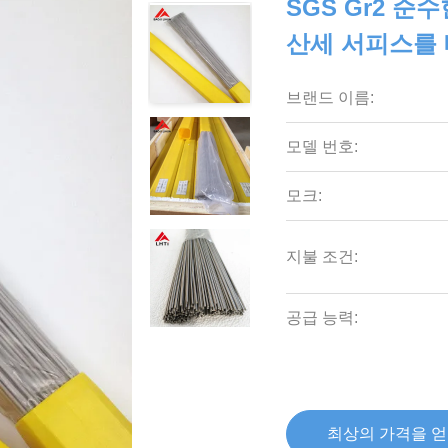
SGS Gr2 순
산세 서피스를
브랜드 이름:
모델 번호:
모크:
지불 조건:
공급 능력:
최상의 가격을 