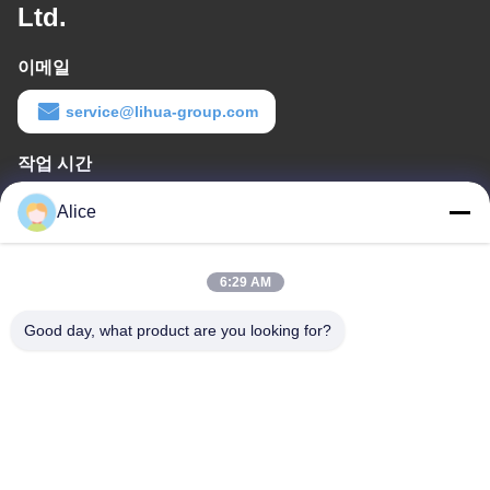
Ltd.
이메일
service@lihua-group.com
작업 시간
8:30-18:00
Alice
우리 주소
6:29 AM
회사 주소
3번, 가오야 산업단지, 바오타이 도로, 가오신 개발구역, 바오지 시,
Good day, what product are you looking for?
중국 산시성
공장 주소
넘버. 3, 가오야 공단, 바오타이 도로, 가옥신 개발 지대, 바오지 시,
산시성, 중국
전화